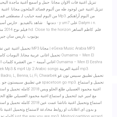
من البوم لسه حبايب لـ مصطفى قمر استماع و
دندنها. · شاهد بالفيديو.. حارس أسيك يحرم 
يوتيوب. باريس سان جيرمان وريال مدريد بث مباشر. الافلام الاباحية اسلام ويب.
تحميل اغنية عين تشربك شوف م
تحميل اغانى عربية مجانا, البومات كاملة تحم
اغنية محمود العسيلي طلع الحل
استماع وتحميل اغنية ناتاشا ع
كامله تحميل و سك