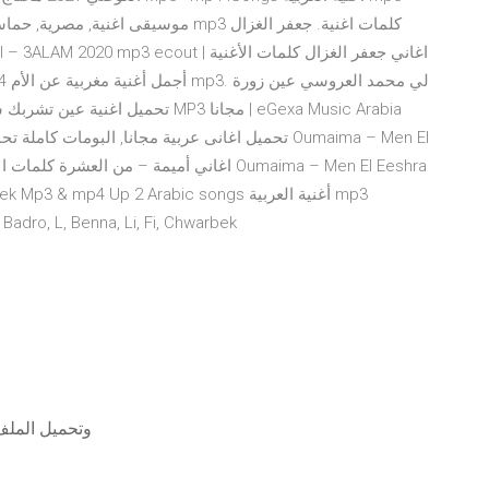
DOWNLOAD song موسيقى تحميل مجانا 020, L, Benna, Li, Fi, Chwarbek
Facebook_code - تسجيل الدخول إلى facebook وتحميل ا