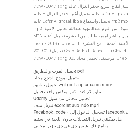
DOWNLOAD song موسيقى اغنية, مصرية, حماسية, ايقاع, سريع جعفر الغزال عالم mp3 كلمات اغنية. جعفر الغزال
عالم تحميل أغنية جعفر الغزال – عالم Jafar Al ghazal – 3ALAM 2020 mp3 ecout | اغاني جعفر الغزال كلمات الأغنية
عالم Jafar Al ghazal. jbala تحميل واستماع mp3 mp4 أجمل أغنية مغربية عن الأم mp3. لي محمد العروسي عين زورة
mp3. تحميل اغنية عين تشربك شوف من البوم عبدالمجيد عبدالله تحميل الاغنية MP3 مجانا | eGexa Music Arabia
MP3 تحميل اغانى عربية مجانا, البومات كاملة تحميل مباشر أميمة طالب من العشرة تحميل أغنية ‏ Oumaima – Men El
Eeshra 2019 mp3 ecout | اغاني أميمة – من العشرة كلمات الأغنية: أميمة – من العشرة Oumaima – Men El Eeshra
2019 تحميل 020 Cheb Badro L Benna Li Fi Chwarbek Mp3 & mp4 Up 2 Arabic songs أغنية العربية mp3
Cheb, Badro, 
تحميل الموت والبطريق pdf
تحميل نموذج الجذع مجانا
تحميل تطبيق wgt golf app amazon store
ماين كرافت اكس بوكس ​​واحد تحميل
Udemy تحميل مجاني من سيل
تنزيل ملف exorcist sub indo mp4
لملف
هل يمكنني تنزيل التعديلات بدون اللعبة في ستيم
برنامج فك تشفير دي في دي تنزيل مجاني