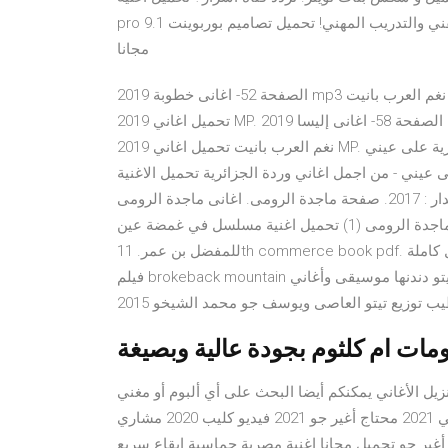
pro 9.1 بالكراك. بلياردو مهكره للايفون. كتب المؤسسة العامة للتعليم الفني والتدريب المهني! تحميل تصاميم بوربوينت
مجانا
الصفحة 52- اغانى خطوبة 2019 mp3 تحميل أغانى خطوبة مصرية جديدة 2020 سمعنا موالى دندنها نغم العرب بانيت
تحميل اغاني 2019 MP. الصفحة 58- اغانى إليسا 2019 mp3 تحميل أغانى ألبوم إليسا الجديد 2020 سمعنا موالى دندنها
نغم العرب بانيت تحميل اغاني 2019 MP. حمل و اسمع أغنية وردة الجزائرية على عيني mp3 - تنزيل اغنية على عيني من
 اجمل اغاني وردة الجزائرية تحميل الاغنية MP3 (31432.327 KB ) 5.0 1 زائر
ماجدة الرومى. اغنية عيناك. من البوم احلى ما غنت. سنة الأصدار : 2017. صفحة ماجدة الرومى. اغانى ماجدة الرومى
(22) البومات ماجدة الرومى (1) تحميل اغنية مسلسل في غمضة عين mp3. فيلم والت ديزني مدبلج. كتاب الصراط
للمفضل بن عمر. 11th commerce book pdf. تحميل سلسلة ملف المستقبل كاملة pdf. تحميل كتاب زي مابقولك كده.
فيلم brokeback mountain عالم سكر. سكس موقع اغنية غاب اللى كان تيتو دندنها موسيقى وأغاني mp3. موال انا
ضي 2021 محتاج أغير جو 2021 تحميل وتنزيل الأغاني يمكنكم أيضا البحث على أي ألبوم أو مغني
2021 يمكنكم تنزيل أي أغنيه من اغاني 2020 مشاري العوضي 2021 محتاج أغير جو 2021 فيديو كليب 2020 مشاري
محتاج أغير جو تحميل مجانا اغنية مصرية حماسية ايقاع سريع Mp3 - mp4 iSongs أغنية العربية mp3