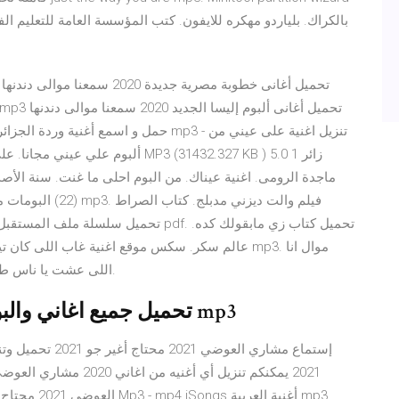
ألبوم علي عيني مجانا. على عيني - من
اللى عشت يا ناس طيب توزيع تيتو العاصى ويوسف جو محمد الشيخو 2015.
تحميل جميع اغاني والبومات ام كلثوم بجودة عالية وبصيغة mp3
إستماع مشاري العو
العوضي 2021 