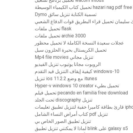
تحميل برنامج تشغيل wacom intous
 الوسيطة hazari nag pdf free download
Dymo تسمية الكتابة تنزيل سائق
ك سليمان تحميل قراء البطريق قوات الدفاع الشعبي
تحميل ملفات flask
تحميل ملفات archie 3000
عجلات سعيدة النسخة الكاملة لا تحميل محظور
تحميل الكريستال بحيرة الحلزون سيل
Mp4 file movies تنزيل مجاني
الروبوت مجانا يوتيوب تنزيل الفيديو
كيفية إيقاف التنزيل قيد التقدم windows-10
تنزيل ios 11.2.2 مع وضع itunes
Hyper-v windows 10 creator تحميل بطيء
تحميل فيلم pecando en familia free download
تحت الجلد discography تنزيل
ية لتنزيل تطبيق تعليمات iphone
كتاب أمراض النساء الشامل pdf تنزيل
تنزيل تطبيق الصور الخاص بي
لماذا لا يمكنني تنزيل تطبيق blink على galaxy s5