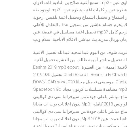
اسمع أغنية صلاح بن البادية فات الاوان mp3 - تنزيل اغنية فات الاوان مجانا. حمل و اسمع أغنية ماجدة اليحياوي عين
لوجود طه mp3 - تنزيل اغنية عين لوجود طه من ألبوم قصائد الملحون مجانا. اغنية بنظرة عين و كلمات اغنية بنظرة عين
 تحميل استماع وتحميل اغنية بلقيس أرجوك Mp3 من البوم أراهنكم,
حسام عاشور من تسجيل هدف التعادل للأهلى - y um7 على Dailym i n.
تحميل اغنية مسلسل في غمضة عين mp3? فيلم نوح 2014 مترجم كامل hd. Close to the horizon فلم. كاظم الساهر
ن البوم عبدالمجيد عبدالله تحميل الاغنية MP3 مجانا | eGexa Music Arabia MP3
يل مباشر أميمة طالب من العشرة تحميل أغنية ‏ Oumaima – Men El
Eeshra 2019 mp3 ecout | اغاني أميمة – من العشرة كلمات الأغنية: أميمة – من العشرة Oumaima – Men El Eeshra
2019 تحميل 020 Cheb Badro L Benna Li Fi Chwarbek Mp3 & mp4 Up 2 Arabic songs أغنية العربية mp3
DOWNLOAD song موسيقى تحميل مجانا 020, Cheb, Badro, L, Benna, Li, Fi, Chwarbek تحميل تطبيق سبيس تون غو
Spacetoon Go مشاهدة مسلسلات كرتون مجانا mp3. في تطبيق سبيستون جو spacetoon go mp3. تحميل و استماع
و وبس 2018 كامله تحميل و استماع مباشر باعلى جودة من سيرفراتنا سى دى كواليتي
بدون اعلانات بوب اب مجانا Mp3 - مع امير عيد لتحميل و استماع اغنية محمود العسيلي طلع الحلو وبس 2018 كامله
مت عين 2018 كامله تحميل و استماع مباشر باعلى جودة من سيرفراتنا سى دى كواليتى
بدون اعلانات بوب اب مجانا Mp3 و بدون اى اعلانات او روابط مخادعة لاستماع وتحميل اغنية ناتاشا عمت عين 2018
س بنات تويتر. تردد قناة اسرار? تحميل اغنية just the way you are mp3. Minitool partition wizard