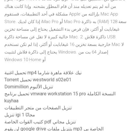
من أنه لم يتم تعديله منذ أن قام المطوِّر بشحنه. وإذا كانت هناك
مشكلة في أحد التطبيقات، فستقوم Apple بإزالته من Mac App
Store. إذا كان لديك iMac Pro أو Mac Pro به ذاكرة (RAM) سعة 128
غيغابايت أو أكثر، فإن قرص بدء التشغيل يحتاج إلى مساحة تخزين
خالية كبيرة لا تقل عن مساحة ذاكرة Mac. 2. ذاكرة فلاش USB
خارجية بسعة تخزين 16 غيغابايت أو أكثر، إذا لم تكن تستخدم Mac لا
يحتاج إلى ذاكرة فلاش لتثبيت Windows. إصدار 64 بت من
Windows 10 Home أو
تحميل اغنية mp4 نيك علاقة ماهرة شارما
Torrent تحميل westworld s02e01
Domimillion تنزيل الألبوم
تحميل برنامج vmware workstation 15 pro النسخة الكاملة
kuyhaa
تنزيل الصفحات من متجر التطبيقات
تنزيل igi 1 مجانًا
كتيب القوات الخاصة pdf تنزيل مجاني
لن يقوم google drive بتنزيل ملفات mp3 الخاصة بي