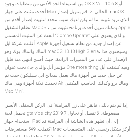
من استيفاء الحد الأدنى من متطلبات وجود OS X Ver. 10.6.8 أو
أحدث مثبت على جهاز Mac الحالي. 2. قم بتنزيل إصدار macOS
الذي تريد تثبيته. ما لم يكن لديك سبب محدد لتثبيت إصدار أقدم من
نظام التشغيل MacOS ، يمكنك تنزيل أحدث برنامج تثبيت من Apple.
ابحث عن المثبت المسمى “Combo Update” والذي يحتوي على
أعلنت شركة آبل Apple عن إصدار جديد من نظام تشغيل أجهزة
الماك والماك بوك وهو macOS 10.13 High Sierra، وسيحتوي هذا
الإصدار على عدد من المميزات الرائعة، حيث أصبح انتهى منذ قليل
مؤتمر أبل والذي جاء تحت عنوان One more thing وفيه كشفت أبل
عن جيل جديد من أجهزة ماك يعمل بمعالج آبل سيليكون حيث تم
تحديث ثلاثة أجهزة وهي ماك Air وماك برو وكذلك الحاسب المكتبي
Mac Mini.
إذا لم يتم ذلك ، فانقر على زر 'المزامنة' في الركن السفلي الأيسر.
تحميل لعبة gta vice city 2019 7 مضغوطة. لا تفصل أو تحاول
استخدام جهاز iPad إلى أن تظهر هذه الشاشة أن المزامنة قد
اكتملت. 549 مستعرضات Mac أركز بشكل رئيسي على المتصفحات