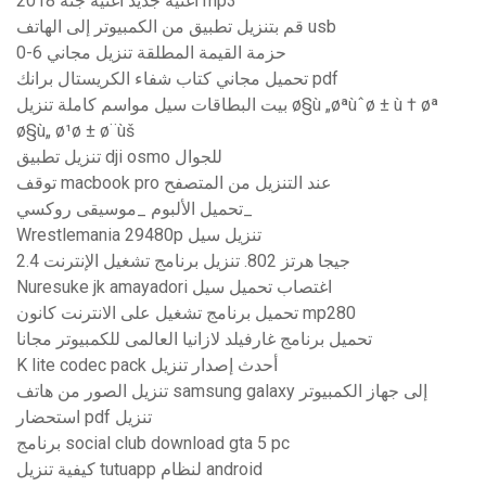
أغنية جديد اغنية جنه 2018 mp3
قم بتنزيل تطبيق من الكمبيوتر إلى الهاتف usb
0-6 حزمة القيمة المطلقة تنزيل مجاني
تحميل مجاني كتاب شفاء الكريستال برانك pdf
بيت البطاقات سيل مواسم كاملة تنزيل ø§ù „øªùˆø ± ù † øª
ø§ù„ ø¹ø ± ø¨ùš
تنزيل تطبيق dji osmo للجوال
توقف macbook pro عند التنزيل من المتصفح
تحميل الألبوم _موسيقى روكسي_
Wrestlemania 29480p تنزيل سيل
2.4 جيجا هرتز 802. تنزيل برنامج تشغيل الإنترنت
Nuresuke jk amayadori اغتصاب تحميل سيل
تحميل برنامج تشغيل على الانترنت كانون mp280
تحميل برنامج غارفيلد لازانيا العالمى للكمبيوتر مجانا
K lite codec pack أحدث إصدار تنزيل
تنزيل الصور من هاتف samsung galaxy إلى جهاز الكمبيوتر
استحضار pdf تنزيل
برنامج social club download gta 5 pc
كيفية تنزيل tutuapp لنظام android