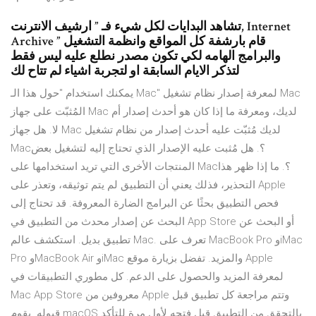
تشاهد البدايات لكل شيء فـ ” ارشيف الانترنت, Internet
Archive ” قام بارشفة كل المواقع وانظمة التشغيل
والبرامج الهامه لكي تكون مصدر نطلع عليه ليس فقط
لتذكر الايام السابقة او لتجربة اشياء لم تتاح لك
يمكنك استخدام "حول هذا الـ Mac" لمعرفة إصدار نظام تشغيل Mac
المُثبّت على جهاز Mac لديك، ومعرفة ما إذا كان هو أحدث إصدار أم
لا. هل جهاز Mac لديك مُثبّت عليه أحدث إصدار من نظام تشغيل
Mac؟. هل مُثبت عليه الإصدار الذي تحتاج إليه لتشغيل بعض
المنتجات الأخرى التي تريد استخدامها على Mac؟. ما إذا ظهر هذا
التحذير، فذلك يعني أن التطبيق لم يتم توثيقه، وتعذر على Apple
فحص التطبيق بحثًا عن البرامج الضارة المعروفة. قد تحتاج إلى
البحث عن إصدار محدث من التطبيق في App Store أو البحث عن
تطبيق بديل. استكشف عالم Mac. تعرف على MacBook Pro وiMac
Pro وMacBook Air وiMac والمزيد. تفضل بزيارة موقع Apple
لمعرفة المزيد والحصول على الدعم. كل مطوري التطبيقات في
Mac App Store معروفين من Apple وتتم مراجعة كل تطبيق قبل
قبوله. يقوم macOS بالتحقق من التطبيق قبل فتحه لأول مرة للتأكد