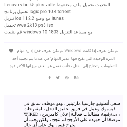
Lenovo vibe k5 plus volte التحديث تحميل ملف مضغوط
تحميل برنامج logic pro 10.4 torrent
تنزيل ios 11.2.2 مع وضع itunes
تحميل wwe 2k13 ps3 iso
قم بتثبيت windows 10 1803 مع مساعد التنزيل
لم تكن تعرف خدع إدارة مهام Windows. لم تكن تعرف إذا كانت
المرة الوحيدة التي تفتح فيها 'مدير المهام' هي عندما يتم تجميد أحد
التطبيقات. وتحتاج إلى القتل ، فأنت تغفل عن بعض ميزاتها الأكثر قوة.
سعى أنطونيو جارسيا مارتينيز ، وهو موظف سابق في
فيسبوك وعمل في فريق تحقيق الدخل ، لمقترحات
WIRED ، مطالبات فعالية إعلان كامبريدج Analytica ،
موضحًا أن جهوده على الأرجح لم تنجح ، ولكن يجب أن
يحرج فيس بوك على أي حال.