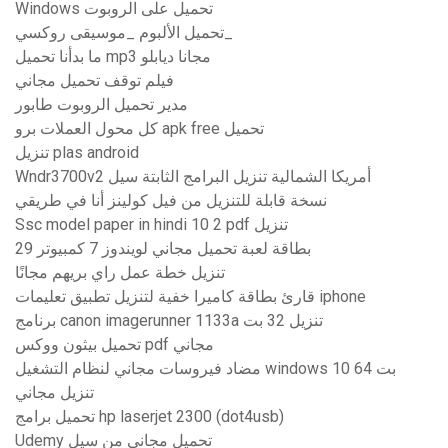
Windows تحميل على الروبوت
تحميل الألبوم _موسيقى روكسي_
ما بدأنا تحميل mp3 مجانا ديابلو
فيلم توقف تحميل مجاني
مدير تحميل الروبوت طابور
كل محول العملات برو apk free تحميل
تنزيل plas android
Wndr3700v2 أمريكا الشمالية تنزيل البرامج الثابتة سيل
نسخة قابلة للتنزيل من فيل كولينز أنا في طريقي
Ssc model paper in hindi 10 2 pdf تنزيل
29 بطاقة لعبة تحميل مجاني لويندوز 7 كمبيوتر
تنزيل خطة عمل راي بريهم مجانًا
قارئ بطاقة كاميرا خفية لتنزيل تطبيق تعليمات iphone
برنامج canon imagerunner 1133a تنزيل 32 بت
تحميل بيثون ووكس pdf مجاني
مضاد فيروسات مجاني لنظام التشغيل windows 10 64 بت
تنزيل مجاني
تحميل برامج hp laserjet 2300 (dot4usb)
Udemy تحميل مجاني من سيل