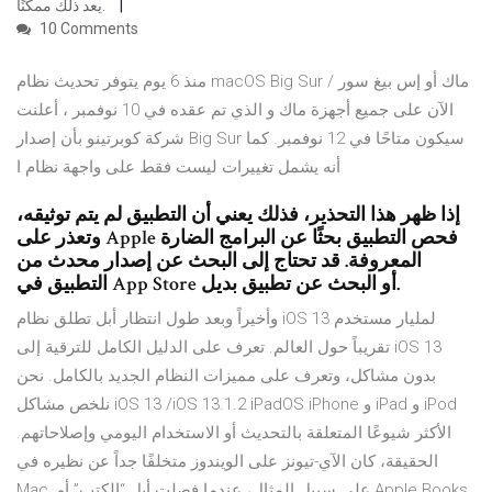
يعد ذلك ممكنًا.
10 Comments
منذ 6 يوم يتوفر تحديث نظام macOS Big Sur / ماك أو إس بيغ سور
الآن على جميع أجهزة ماك و الذي تم عقده في 10 نوفمبر ، أعلنت
شركة كوبرتينو بأن إصدار Big Sur سيكون متاحًا في 12 نوفمبر. كما
أنه يشمل تغييرات ليست فقط على واجهة نظام ا
إذا ظهر هذا التحذير، فذلك يعني أن التطبيق لم يتم توثيقه،
وتعذر على Apple فحص التطبيق بحثًا عن البرامج الضارة
المعروفة. قد تحتاج إلى البحث عن إصدار محدث من
التطبيق في App Store أو البحث عن تطبيق بديل.
وأخيراً وبعد طول انتظار أبل تطلق نظام iOS 13 لمليار مستخدم
تقريباً حول العالم. تعرف على الدليل الكامل للترقية إلى iOS 13
بدون مشاكل، وتعرف على مميزات النظام الجديد بالكامل. نحن
نلخص مشاكل iOS 13 /iOS 13.1.2 iPadOS iPhone و iPad و iPod
الأكثر شيوعًا المتعلقة بالتحديث أو الاستخدام اليومي وإصلاحاتهم.
الحقيقة، كان الآي-تيونز على الويندوز متخلفًا جداً عن نظيره في
Mac. على سبيل المثال، عندما فصلت أبل “الكتب” أو Apple Books