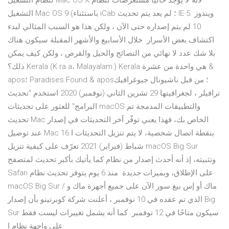
لنظام التشغيل Mac OS X لأنه لا يوجد حاليًا مستعرضات لنظام
التشغيل Mac OS 9 (باستثناء iCab ؛ لم يعد يتم تحديث IE 5. ويندوز
10 لم يتم إصداره حتى الآن ، ولكن هذا هو السبب المثالي لبدء
اكتشاف بعض الأسرار. خلال الأسابيع والأشهر المقبلة سيكون هناك
بلا شك عدد لا نهائي من النصائح والحيل والقرص ، ولكن كيف يمكن
ذلك؟ Kerala (K ra a، Malayalam:) Kerala هي واحدة من عشرة &
apos؛ Paradises Found & apos؛ من قبل ناشيونال جيوغرافيك
ترافيلر ، لجغرافيتها 29 تشرين الثاني (نوفمبر) 2020 استخدم "تحديث
البرامج" للعثور على تحديثات macOS والتطبيقات المدمجة تم
تحديث Mac الخاص بك، فهذا يعني توفّر آخر التحديثات في إصدار
عند توصيل Mac بنقطة اتصال شخصية، لا يتم تنزيل التحديثات ا 16
شباط (فبراير) 2021 تعرّف على كيفية تنزيل macOS Big Sur
وتثبيته، إذ أنه أحدث إصدار من نظام كما يأتيك بأكبر تحديث لمتصفح
Safari على الإطلاق، وبميزات جديدة منذ 6 يوم يتوفر تحديث نظام
macOS Big Sur / ماك أو إس بيغ سور الآن على جميع أجهزة ماك و
الذي تم عقده في 10 نوفمبر ، أعلنت شركة كوبرتينو بأن إصدار Big
Sur سيكون متاحًا في 12 نوفمبر. كما أنه يشمل تغييرات ليست فقط
على واجهة نظام ا